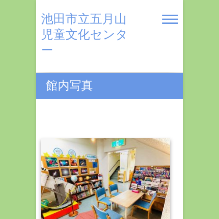
Skip
to
池田市立五月山
content
児童文化センタ
ー
館内写真