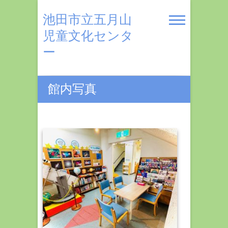
Skip
to
池田市立五月山
content
児童文化センタ
ー
館内写真